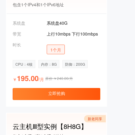
包含1个IPv4和1个IPv6地址
系统盘
系统盘40G
带宽
上行10mbps 下行100mbps
时长
1个月
CPU：4核
内存：8G
防御：200G
195.00
原价:￥240.00/月
￥
/月
立即抢购
新老同享
云主机Ⅲ型实例【8H8G】