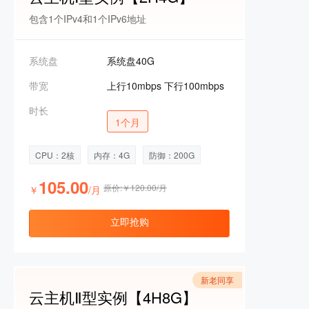
包含1个IPv4和1个IPv6地址
系统盘
系统盘40G
带宽
上行10mbps 下行100mbps
时长
1个月
CPU：2核
内存：4G
防御：200G
105.00
原价:￥120.00/月
￥
/月
立即抢购
新老同享
云主机Ⅱ型实例【4H8G】