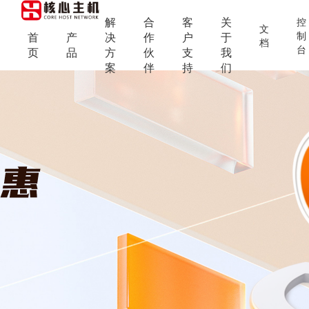
解
合
客
关
控
文
制
首
产
决
作
户
于
档
台
页
品
方
伙
支
我
案
伴
持
们