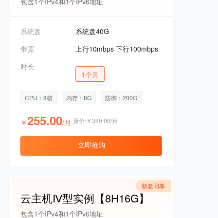
包含1个IPv4和1个IPv6地址
系统盘
系统盘40G
带宽
上行10mbps 下行100mbps
时长
1个月
CPU：8核
内存：8G
防御：200G
255.00
原价:￥320.00/月
￥
/月
立即抢购
新老同享
云主机Ⅳ型实例【8H16G】
包含1个IPv4和1个IPv6地址