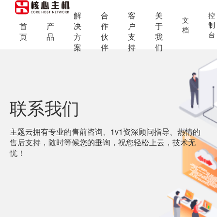
解
合
客
关
控
文
制
首
产
决
作
户
于
档
台
页
品
方
伙
支
我
案
伴
持
们
联系我们
主题云拥有专业的售前咨询、1v1资深顾问指导、热情的
售后支持，随时等候您的垂询，祝您轻松上云，技术无
忧！