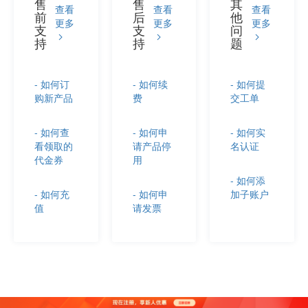
售
售
其
查看
查看
查看
前
后
他
更多
更多
更多
支
支
问
持
持
题
- 如何订
- 如何续
- 如何提
购新产品
费
交工单
- 如何查
- 如何申
- 如何实
看领取的
请产品停
名认证
代金券
用
- 如何添
- 如何充
- 如何申
加子账户
值
请发票